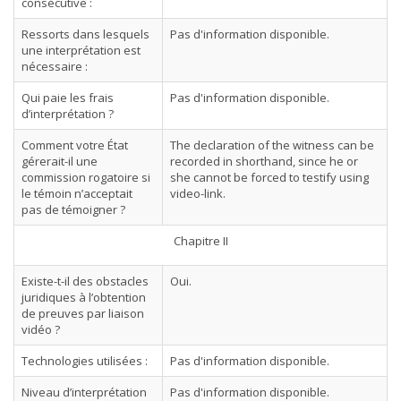
consécutive :
Ressorts dans lesquels
Pas d'information disponible.
une interprétation est
nécessaire :
Qui paie les frais
Pas d'information disponible.
d’interprétation ?
Comment votre État
The declaration of the witness can be
gérerait-il une
recorded in shorthand, since he or
commission rogatoire si
she cannot be forced to testify using
le témoin n’acceptait
video-link.
pas de témoigner ?
Chapitre II
Existe-t-il des obstacles
Oui.
juridiques à l’obtention
de preuves par liaison
vidéo ?
Technologies utilisées :
Pas d'information disponible.
Niveau d’interprétation
Pas d'information disponible.