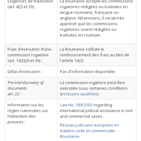
Exigences de traduction
La Roumanie accepte les commissions
(art. 4(2) et 33) :
rogatoires rédigées ou traduites en
langue roumaine, française ou
anglaise. Néanmoins, il serait très
apprécié que les commissions
rogatoires soient rédigées ou
traduites en roumain.
Frais d’exécution d’une
La Roumanie sollicite le
commission rogatoire
remboursement des frais au titre de
(art. 14(2)(3) et 26) :
l'article 14(2).
Délai d’exécution :
Pas d'information disponible.
Pre-trial discovery of
La commission rogatoire peut être
documents
exécutée sous certaines conditions
art. 23 :
(
exclusion qualifiée
).
Information sur les
Law No. 189/2003
regarding
règles nationales sur
international judicial assistance in civil
l’obtention des
and commercial cases.
preuves :
Réseau judiciaire européen en
matière civile et commerciale -
Roumanie
.