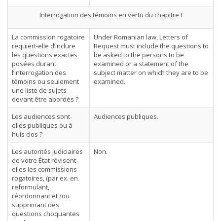
Interrogation des témoins en vertu du chapitre I
La commission rogatoire
Under Romanian law, Letters of
requiert-elle d’inclure
Request must include the questions to
les questions exactes
be asked to the persons to be
posées durant
examined or a statement of the
l’interrogation des
subject matter on which they are to be
témoins ou seulement
examined.
une liste de sujets
devant être abordés ?
Les audiences sont-
Audiences publiques.
elles publiques ou à
huis clos ?
Les autorités judiciaires
Non.
de votre État révisent-
elles les commissions
rogatoires, (par ex. en
reformulant,
réordonnant et /ou
supprimant des
questions choquantes