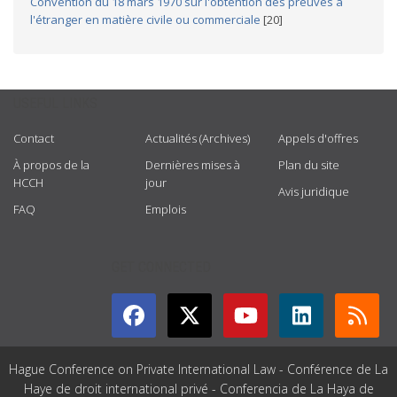
Convention du 18 mars 1970 sur l'obtention des preuves à
l'étranger en matière civile ou commerciale
[20]
USEFUL LINKS
Contact
Actualités (Archives)
Appels d'offres
À propos de la
Dernières mises à
Plan du site
HCCH
jour
Avis juridique
FAQ
Emplois
GET CONNECTED
Hague Conference on Private International Law - Conférence de La
Haye de droit international privé - Conferencia de La Haya de