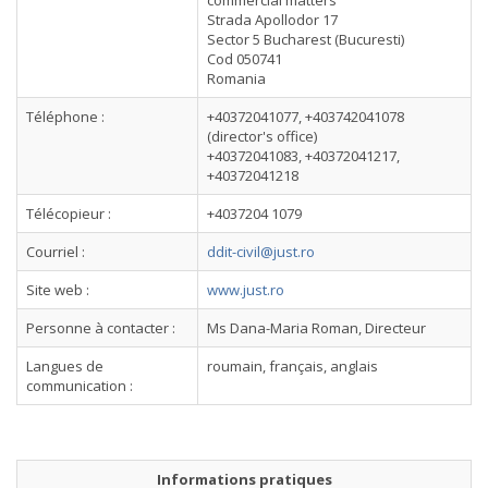
commercial matters
Strada Apollodor 17
Sector 5 Bucharest (Bucuresti)
Cod 050741
Romania
Téléphone :
+40372041077, +403742041078
(director's office)
+40372041083, +40372041217,
+40372041218
Télécopieur :
+4037204 1079
Courriel :
ddit-civil@just.ro
Site web :
www.just.ro
Personne à contacter :
Ms Dana-Maria Roman, Directeur
Langues de
roumain, français, anglais
communication :
Informations pratiques