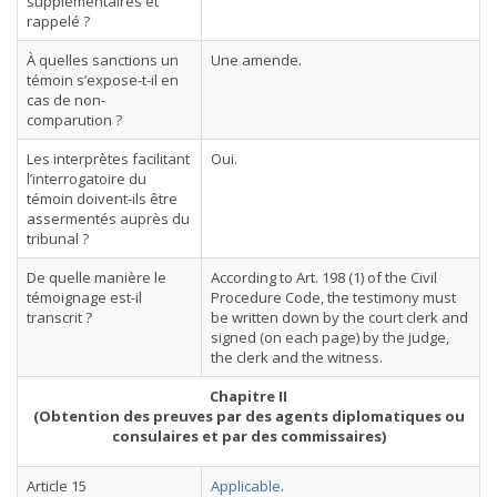
supplémentaires et
rappelé ?
À quelles sanctions un
Une amende.
témoin s’expose-t-il en
cas de non-
comparution ?
Les interprètes facilitant
Oui.
l’interrogatoire du
témoin doivent-ils être
assermentés auprès du
tribunal ?
De quelle manière le
According to Art. 198 (1) of the Civil
témoignage est-il
Procedure Code, the testimony must
transcrit ?
be written down by the court clerk and
signed (on each page) by the judge,
the clerk and the witness.
Chapitre II
(Obtention des preuves par des agents diplomatiques ou
consulaires et par des commissaires)
Article 15
Applicable
.