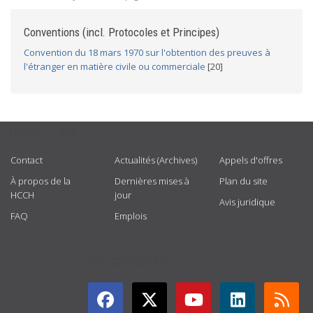
Conventions (incl. Protocoles et Principes)
Convention du 18 mars 1970 sur l'obtention des preuves à
l'étranger en matière civile ou commerciale
[20]
USEFUL LINKS
Contact
Actualités (Archives)
Appels d'offres
À propos de la
Dernières mises à
Plan du site
HCCH
jour
Avis juridique
FAQ
Emplois
GET CONNECTED