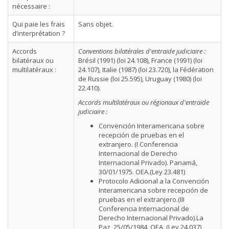
nécessaire :
Qui paie les frais
Sans objet.
d’interprétation ?
Accords
Conventions bilatérales d'entraide judiciaire :
bilatéraux ou
Brésil (1991) (loi 24.108), France (1991) (loi
multilatéraux :
24.107), Italie (1987) (loi 23.720), la Fédération
de Russie (loi 25.595), Uruguay (1980) (loi
22.410).
Accords multilatéraux ou régionaux d'entraide
judiciaire :
Convención Interamericana sobre
recepción de pruebas en el
extranjero. (I Conferencia
Internacional de Derecho
Internacional Privado). Panamá,
30/01/1975. OEA.(Ley 23.481)
Protocolo Adicional a la Convención
Interamericana sobre recepción de
pruebas en el extranjero.(III
Conferencia Internacional de
Derecho Internacional Privado).La
Paz, 25/05/1984. OEA. (Ley 24.037)