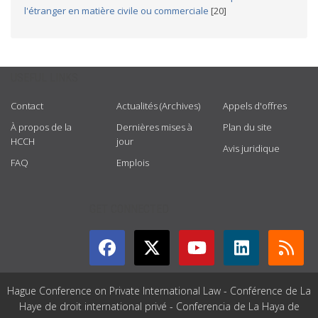
l'étranger en matière civile ou commerciale
[20]
USEFUL LINKS
Contact
Actualités (Archives)
Appels d'offres
À propos de la
Dernières mises à
Plan du site
HCCH
jour
Avis juridique
FAQ
Emplois
GET CONNECTED
Hague Conference on Private International Law - Conférence de La
Haye de droit international privé - Conferencia de La Haya de