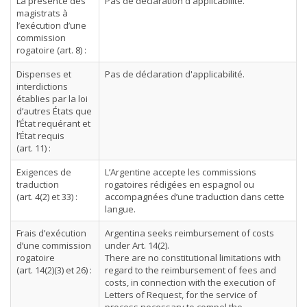
La présence des
Pas de déclaration d'applicabilité.
magistrats à
l’exécution d’une
commission
rogatoire (art. 8) :
Dispenses et
Pas de déclaration d'applicabilité.
interdictions
établies par la loi
d’autres États que
l’État requérant et
l’État requis
(art. 11) :
Exigences de
L’Argentine accepte les commissions
traduction
rogatoires rédigées en espagnol ou
(art. 4(2) et 33) :
accompagnées d’une traduction dans cette
langue.
Frais d’exécution
Argentina seeks reimbursement of costs
d’une commission
under Art. 14(2).
rogatoire
There are no constitutional limitations with
(art. 14(2)(3) et 26) :
regard to the reimbursement of fees and
costs, in connection with the execution of
Letters of Request, for the service of