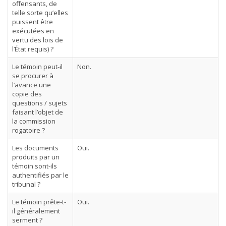
offensants, de
telle sorte qu’elles
puissent être
exécutées en
vertu des lois de
l’État requis) ?
Le témoin peut-il
Non.
se procurer à
l’avance une
copie des
questions / sujets
faisant l’objet de
la commission
rogatoire ?
Les documents
Oui.
produits par un
témoin sont-ils
authentifiés par le
tribunal ?
Le témoin prête-t-
Oui.
il généralement
serment ?