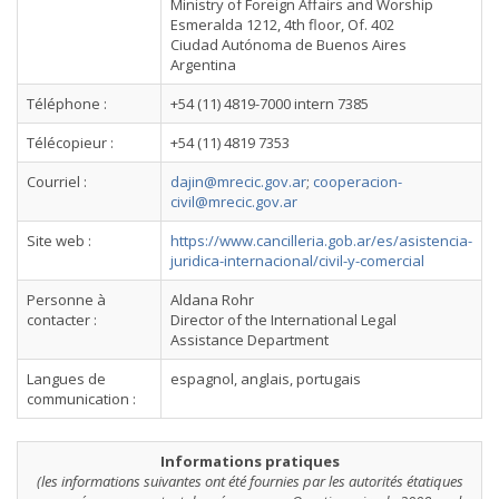
Ministry of Foreign Affairs and Worship
Esmeralda 1212, 4th floor, Of. 402
Ciudad Autónoma de Buenos Aires
Argentina
Téléphone :
+54 (11) 4819-7000 intern 7385
Télécopieur :
+54 (11) 4819 7353
Courriel :
dajin@mrecic.gov.ar
;
cooperacion-
civil@mrecic.gov.ar
Site web :
https://www.cancilleria.gob.ar/es/asistencia-
juridica-internacional/civil-y-comercial
Personne à
Aldana Rohr
contacter :
Director of the International Legal
Assistance Department
Langues de
espagnol, anglais, portugais
communication :
Informations pratiques
(les informations suivantes ont été fournies par les autorités étatiques