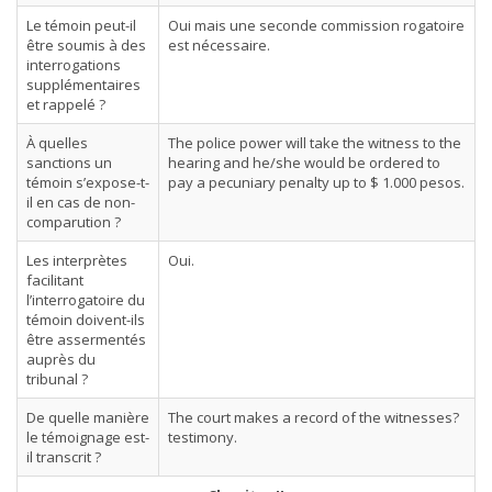
Le témoin peut-il
Oui mais une seconde commission rogatoire
être soumis à des
est nécessaire.
interrogations
supplémentaires
et rappelé ?
À quelles
The police power will take the witness to the
sanctions un
hearing and he/she would be ordered to
témoin s’expose-t-
pay a pecuniary penalty up to $ 1.000 pesos.
il en cas de non-
comparution ?
Les interprètes
Oui.
facilitant
l’interrogatoire du
témoin doivent-ils
être assermentés
auprès du
tribunal ?
De quelle manière
The court makes a record of the witnesses?
le témoignage est-
testimony.
il transcrit ?