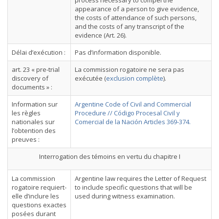
process necessary to compel the
appearance of a person to give evidence,
the costs of attendance of such persons,
and the costs of any transcript of the
evidence (Art. 26).
Délai d’exécution :
Pas d’information disponible.
art. 23 « pre-trial
La commission rogatoire ne sera pas
discovery of
exécutée (
exclusion complète
).
documents » :
Information sur
Argentine Code of Civil and Commercial
les règles
Procedure // Código Procesal Civil y
nationales sur
Comercial de la Nación Articles 369-374.
l’obtention des
preuves :
Interrogation des témoins en vertu du chapitre I
La commission
Argentine law requires the Letter of Request
rogatoire requiert-
to include specific questions that will be
elle d’inclure les
used during witness examination.
questions exactes
posées durant