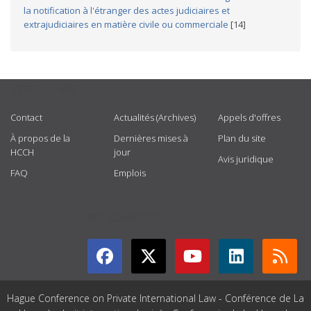
la notification à l'étranger des actes judiciaires et
extrajudiciaires en matière civile ou commerciale
[14]
USEFUL LINKS
Contact
Actualités (Archives)
Appels d'offres
À propos de la
Dernières mises à
Plan du site
HCCH
jour
Avis juridique
FAQ
Emplois
GET CONNECTED
Hague Conference on Private International Law - Conférence de La