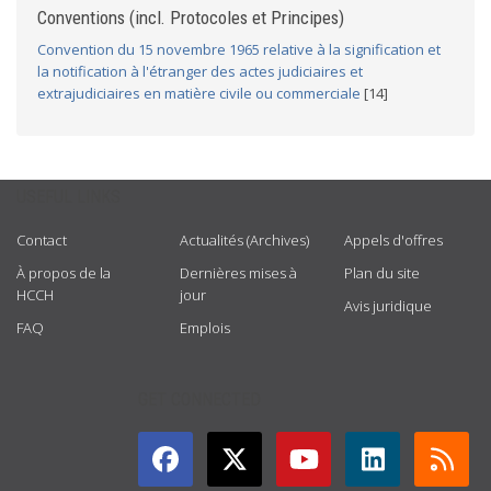
Conventions (incl. Protocoles et Principes)
Convention du 15 novembre 1965 relative à la signification et
la notification à l'étranger des actes judiciaires et
extrajudiciaires en matière civile ou commerciale
[14]
USEFUL LINKS
Contact
Actualités (Archives)
Appels d'offres
À propos de la
Dernières mises à
Plan du site
HCCH
jour
Avis juridique
FAQ
Emplois
GET CONNECTED