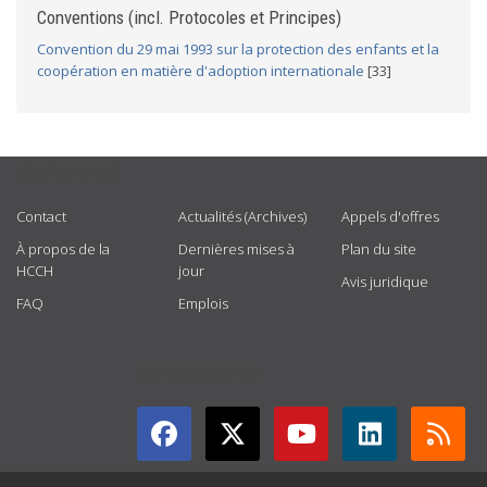
Conventions (incl. Protocoles et Principes)
Convention du 29 mai 1993 sur la protection des enfants et la
coopération en matière d'adoption internationale
[33]
USEFUL LINKS
Contact
Actualités (Archives)
Appels d'offres
À propos de la
Dernières mises à
Plan du site
HCCH
jour
Avis juridique
FAQ
Emplois
GET CONNECTED