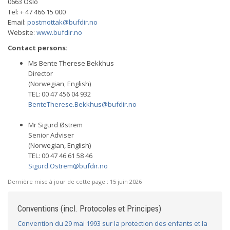
0663 Oslo
Tel: + 47 466 15 000
Email:
postmottak@bufdir.no
Website:
www.bufdir.no
Contact persons:
Ms Bente Therese Bekkhus
Director
(Norwegian, English)
TEL: 00 47 456 04 932
BenteTherese.Bekkhus@bufdir.no
Mr Sigurd Østrem
Senior Adviser
(Norwegian, English)
TEL: 00 47 46 61 58 46
Sigurd.Ostrem@bufdir.no
Dernière mise à jour de cette page :
15 juin 2026
Conventions (incl. Protocoles et Principes)
Convention du 29 mai 1993 sur la protection des enfants et la