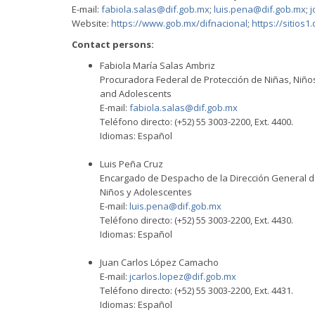
E-mail:
fabiola.salas@dif.gob.mx
;
luis.pena@dif.gob.mx
;
j
Website:
https://www.gob.mx/difnacional
;
https://sitios
Contact persons:
Fabiola María Salas Ambriz
Procuradora Federal de Protección de Niñas, Niños 
and Adolescents
E-mail:
fabiola.salas@dif.gob.mx
Teléfono directo: (+52) 55 3003-2200, Ext. 4400.
Idiomas: Español
Luis Peña Cruz
Encargado de Despacho de la Dirección General de
Niños y Adolescentes
E-mail:
luis.pena@dif.gob.mx
Teléfono directo: (+52) 55 3003-2200, Ext. 4430.
Idiomas: Español
Juan Carlos López Camacho
E-mail:
jcarlos.lopez@dif.gob.mx
Teléfono directo: (+52) 55 3003-2200, Ext. 4431.
Idiomas: Español