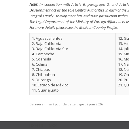
Note:
In connection with Article 6, paragraph 2, and Articl
Development act as the sole Central Authorities in each of the 
Integral Family Development has exclusive jurisdiction within t
The Legal Department of the Ministry of Foreign Affairs acts a
For more details please see the Mexican Country Profile.
1. Aguascalientes
12. G
2. Baja California
13. Hi
3. Baja California Sur
14. Jal
4. Campeche
15. M
5. Coahuila
16. M
6. Colima
17. Na
7. Chiapas
18. N
8. Chihuahua
19. O
9. Durango
20. Pu
10. Estado de México
21. Q
11. Guanajuato
Dernière mise à jour de cette page :
2 juin 2026
USEFUL LINKS