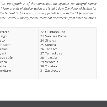
e 22, paragraph 2, of the Convention, the Systems for Integral Family
31 federal units of Mexico, which are listed below. The National System for
he Federal District and subsidiary jurisdiction with the 31 federal units.
s the Central Authority for the receipt of documents from other countries.
uerrero
22. Quintana Roo
dalgo
23. San Luis Potosi
isco
24. Sinaloa
ichoacán
25. Sonora
orelos
26. Tabasco
yarit
27. Tamaulipas
uevo León
28. Tlaxcala
axaca
29. Veracruz
ebla
30. Yucatán
uerétaro
31. Zacatecas