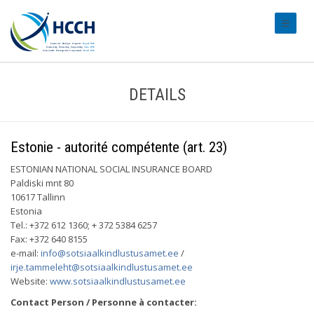
#transl
DETAILS
Estonie - autorité compétente (art. 23)
ESTONIAN NATIONAL SOCIAL INSURANCE BOARD
Paldiski mnt 80
10617 Tallinn
Estonia
Tel.: +372 612 1360; + 372 5384 6257
Fax: +372 640 8155
e-mail:
info@sotsiaalkindlustusamet.ee
/
irje.tammeleht@sotsiaalkindlustusamet.ee
Website:
www.sotsiaalkindlustusamet.ee
Contact Person / Personne à contacter: