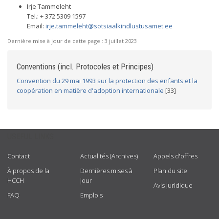
Irje Tammeleht
Tel.: + 372 5309 1597
Email:
irje.tammeleht@sotsiaalkindlustusamet.ee
Dernière mise à jour de cette page :
3 juillet 2023
Conventions (incl. Protocoles et Principes)
Convention du 29 mai 1993 sur la protection des enfants et la
coopération en matière d'adoption internationale
[33]
USEFUL LINKS
Contact
Actualités (Archives)
Appels d'offres
À propos de la
Dernières mises à
Plan du site
HCCH
jour
Avis juridique
FAQ
Emplois