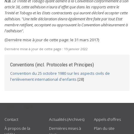
N.B.
Le Trinité et Tobago ayant adhéré à la Convention conformément à son
article 38, cette adhésion n'aura d'effet que dans les rapports entre le
Trinité et Tobago et les Etats contractants qui auront déclaré accepter cette
adhésion. "Une telle déclaration devra également être faite par tout Etat
membre ratifiant, acceptant ou approuvant la Convention ultérieurement à
l'adhésion".
(Dernière mise à jour de cette page: le 31 mars 2017)
Dernière mise à jour de cette page :
19 janvier 2022
Conventions (incl. Protocoles et Principes)
Convention du 25 octobre 1980 sur les aspects civils de
l'enlèvement international d'enfants
[28]
USEFUL LINKS
Contact
Actualités (Archives)
Appels d'offres
À propos de la
Dernières mises à
Plan du site