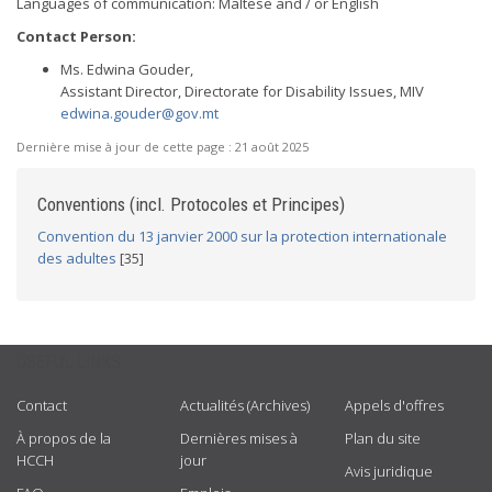
Languages of communication: Maltese and / or English
Contact Person:
Ms. Edwina Gouder,
Assistant Director, Directorate for Disability Issues, MIV
edwina.gouder@gov.mt
Dernière mise à jour de cette page :
21 août 2025
Conventions (incl. Protocoles et Principes)
Convention du 13 janvier 2000 sur la protection internationale
des adultes
[35]
USEFUL LINKS
Contact
Actualités (Archives)
Appels d'offres
À propos de la
Dernières mises à
Plan du site
HCCH
jour
Avis juridique