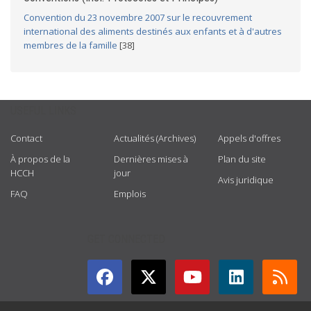
Convention du 23 novembre 2007 sur le recouvrement
international des aliments destinés aux enfants et à d'autres
membres de la famille
[38]
USEFUL LINKS
Contact
Actualités (Archives)
Appels d'offres
À propos de la
Dernières mises à
Plan du site
HCCH
jour
Avis juridique
FAQ
Emplois
GET CONNECTED