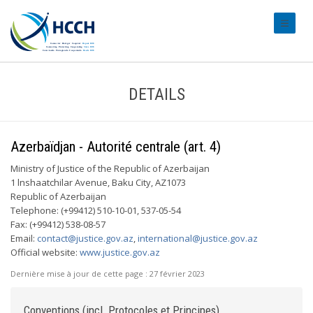
#transl
DETAILS
Azerbaïdjan - Autorité centrale (art. 4)
Ministry of Justice of the Republic of Azerbaijan
1 lnshaatchilar Avenue, Baku City, AZ1073
Republic of Azerbaijan
Telephone: (+99412) 510-10-01, 537-05-54
Fax: (+99412) 538-08-57
Email:
contact@justice.gov.az
,
international@justice.gov.az
Official website:
www.justice.gov.az
Dernière mise à jour de cette page :
27 février 2023
Conventions (incl. Protocoles et Principes)