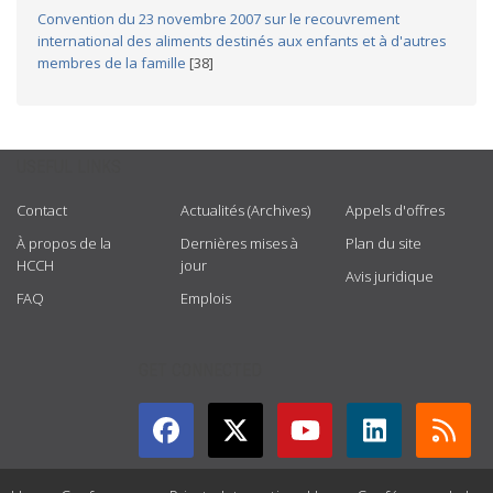
Convention du 23 novembre 2007 sur le recouvrement
international des aliments destinés aux enfants et à d'autres
membres de la famille
[38]
USEFUL LINKS
Contact
Actualités (Archives)
Appels d'offres
À propos de la
Dernières mises à
Plan du site
HCCH
jour
Avis juridique
FAQ
Emplois
GET CONNECTED