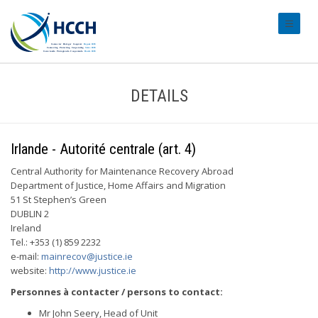
#transl
DETAILS
Irlande - Autorité centrale (art. 4)
Central Authority for Maintenance Recovery Abroad
Department of Justice, Home Affairs and Migration
51 St Stephen’s Green
DUBLIN 2
Ireland
Tel.: +353 (1) 859 2232
e-mail:
mainrecov@justice.ie
website:
http://www.justice.ie
Personnes à contacter / persons to contact:
Mr John Seery, Head of Unit