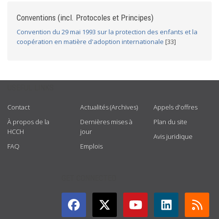
Conventions (incl. Protocoles et Principes)
Convention du 29 mai 1993 sur la protection des enfants et la
coopération en matière d'adoption internationale
[33]
USEFUL LINKS
Contact
Actualités (Archives)
Appels d'offres
À propos de la
Dernières mises à
Plan du site
HCCH
jour
Avis juridique
FAQ
Emplois
GET CONNECTED