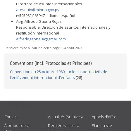
Directora de Asuntos Internacionales
aresquin@minna.gov.py
(+595982)263947 - Idioma español
Abg. Alfredo Gaona Rojas
Responsable: Dirección de asuntos internacionales y
restitución internacional
alfredogaona84@gmail.com
Dernière mise à jour de cette page :
24 août 2023
Conventions (incl. Protocoles et Principes)
Convention du 25 octobre 1980 sur les aspects civils de
l'enlèvement international d'enfants
[28]
USEFUL LINKS
Contact
Actualités (Archives)
Appels d'offres
À propos de la
Dernières mises à
Plan du site