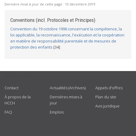
Dernière mise à jour de cette page :
13 décembre 2019
Conventions (incl. Protocoles et Principes)
Convention du 19 octobre 1996 concernant la compétence, la
loi applicable, la reconnaissance, l'exécution et la coopération
en matière de responsabilité parentale et de mesures de
protection des enfants
[34]
USEFUL LINKS
Contact
Actualités (Archives)
Appels d'offres
À propos de la
Dernières mises à
Plan du site
HCCH
jour
Avis juridique
FAQ
Emplois
GET CONNECTED