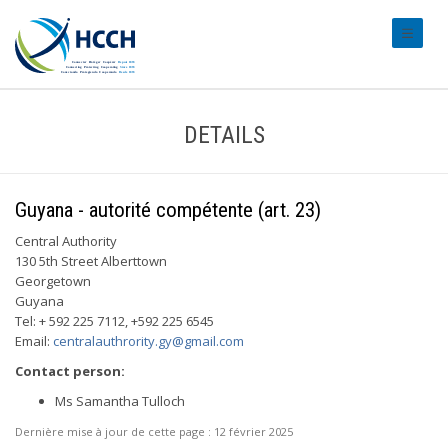
#transl
DETAILS
Guyana - autorité compétente (art. 23)
Central Authority
130 5th Street Alberttown
Georgetown
Guyana
Tel: + 592 225 7112, +592 225 6545
Email:
centralauthrority.gy@gmail.com
Contact person:
Ms Samantha Tulloch
Dernière mise à jour de cette page :
12 février 2025