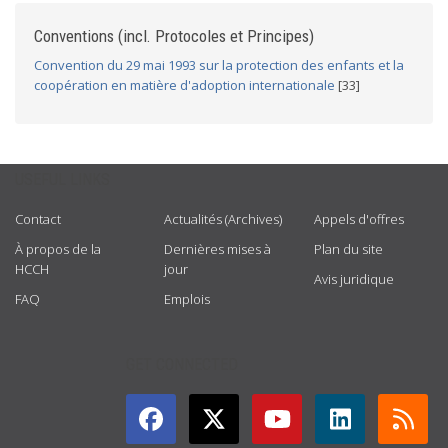
Conventions (incl. Protocoles et Principes)
Convention du 29 mai 1993 sur la protection des enfants et la
coopération en matière d'adoption internationale
[33]
USEFUL LINKS
Contact
Actualités (Archives)
Appels d'offres
À propos de la
Dernières mises à
Plan du site
HCCH
jour
Avis juridique
FAQ
Emplois
GET CONNECTED