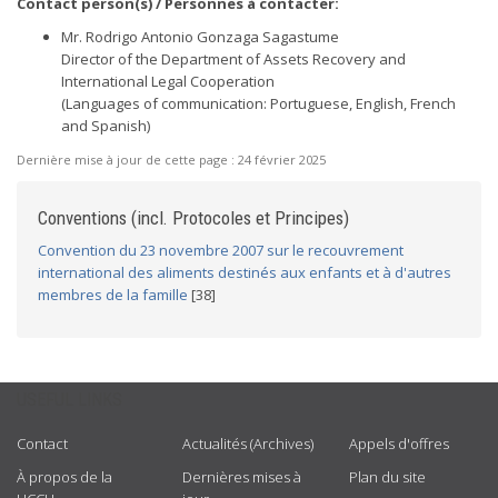
Contact person(s) / Personnes à contacter:
Mr. Rodrigo Antonio Gonzaga Sagastume
Director of the Department of Assets Recovery and
International Legal Cooperation
(Languages of communication: Portuguese, English, French
and Spanish)
Dernière mise à jour de cette page :
24 février 2025
Conventions (incl. Protocoles et Principes)
Convention du 23 novembre 2007 sur le recouvrement
international des aliments destinés aux enfants et à d'autres
membres de la famille
[38]
USEFUL LINKS
Contact
Actualités (Archives)
Appels d'offres
À propos de la
Dernières mises à
Plan du site