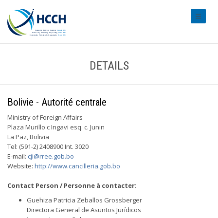
#transl
DETAILS
Bolivie - Autorité centrale
Ministry of Foreign Affairs
Plaza Murillo c Ingavi esq. c. Junin
La Paz, Bolivia
Tel: (591-2) 2408900 Int. 3020
E-mail:
cji@rree.gob.bo
Website:
http://www.cancilleria.gob.bo
Contact Person / Personne à contacter:
Guehiza Patricia Zeballos Grossberger
Directora General de Asuntos Jurídicos