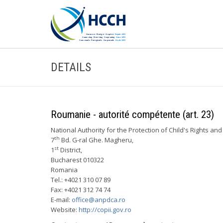
DETAILS
Roumanie - autorité compétente (art. 23)
National Authority for the Protection of Child's Rights a
th
7
Bd. G-ral Ghe. Magheru,
st
1
District,
Bucharest 010322
Romania
Tel.: +4021 310 07 89
Fax: +4021 312 74 74
E-mail:
office@anpdca.ro
Website:
http://copii.gov.ro