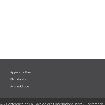
Appels d'offres
Plan du site
Avis juridique
aw - Conférence de La Haye de droit international privé - Conferencia