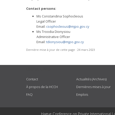
Contact persons:
Ms Constandina Sophocleous
Legal Officer
Email:
csophocleous@mjpo.gov.cy
Ms Troodia Dionysiou
Administrative Officer
Email:
tdionysiou@mjpo.gov.cy
Dernière mise à jour de cette page :
24 mars 2023
USEFUL LINKS
Contact
Actualités (Archives)
À propos de la HCCH
Dernières mises à jour
FAQ
Emplois
Hague Conference on Private International L