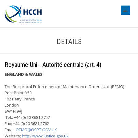
#transl
DETAILS
Royaume-Uni - Autorité centrale (art. 4)
ENGLAND & WALES
The Reciprocal Enforcement of Maintenance Orders Unit (REMO)
Post Point 0.53
102 Petty France
London
SW1H 9AJ
Tel.: +44 (0) 20 3681 2757
Fax: +44 (0) 20 3681 2762
Email:
REMO@OSPT.GOV.UK
Website:
http://www.justice.gov.uk