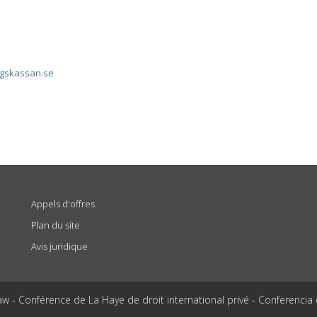
ngskassan.se
Appels d'offres
Plan du site
Avis juridique
aw - Conférence de La Haye de droit international privé - Conferencia