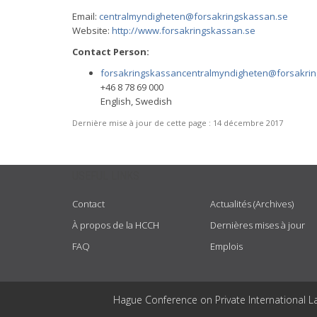
Email:
centralmyndigheten@forsakringskassan.se
Website:
http://www.forsakringskassan.se
Contact Person:
forsakringskassancentralmyndigheten@forsakri
+46 8 78 69 000
English, Swedish
Dernière mise à jour de cette page :
14 décembre 2017
USEFUL LINKS
Contact
Actualités (Archives)
À propos de la HCCH
Dernières mises à jour
FAQ
Emplois
Hague Conference on Private International L