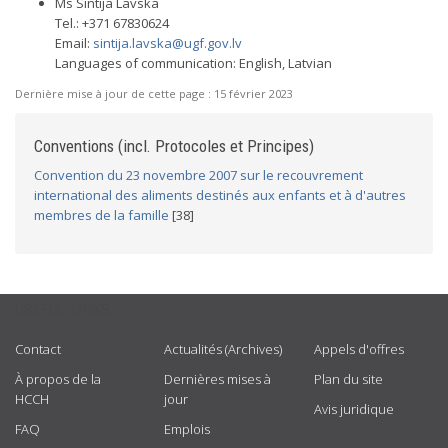
Ms Sintija Lavska
Tel.: +371 67830624
Email:
sintija.lavska@ugf.gov.lv
Languages of communication: English, Latvian
Dernière mise à jour de cette page :
15 février 2023
Conventions (incl. Protocoles et Principes)
Convention du 23 novembre 2007 sur le recouvrement
international des aliments destinés aux enfants et à d'autres
membres de la famille
[38]
USEFUL LINKS
Contact
Actualités (Archives)
Appels d'offres
À propos de la
Dernières mises à
Plan du site
HCCH
jour
Avis juridique
FAQ
Emplois