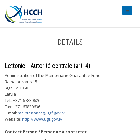
#transl
DETAILS
Lettonie - Autorité centrale (art. 4)
Administration of the Maintenane Guarantee Fund
Raina bulvaris 15
Riga LV-1050
Latvia
Tel.: +371 67830626
Fax: +371 67830636
E-mail:
maintenance@ugf.gov.lv
Website:
http://www.ugf.gov.lv
Contact Person / Personne à contacter :