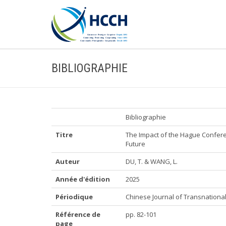
BIBLIOGRAPHIE
Bibliographie
Titre
The Impact of the Hague Conferen
Future
Auteur
DU, T. & WANG, L.
Année d'édition
2025
Périodique
Chinese Journal of Transnational L
Référence de
pp. 82-101
page