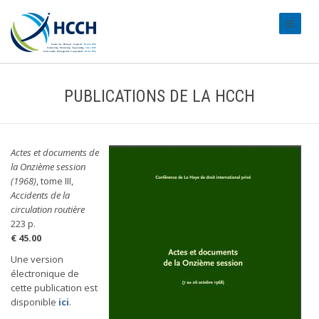
#transl
PUBLICATIONS DE LA HCCH
Actes et documents de
la Onzième session
(1968)
, tome III,
Accidents de la
circulation routière
223 p.
€ 45.00
Une version
électronique de
cette publication est
disponible
ici
.