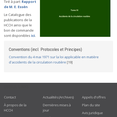
Tiré à part:
Rapport
de M. E. Essén
Le Catalogue des
publications de la
HCCH ainsi que le
bon de commande
sont disponibles
ici
.
Conventions (incl. Protocoles et Principes)
Convention du 4 mai 1971 sur la loi applicable en matière
d'accidents de la circulation routière
[19]
USEFUL LINKS
Contact
Actualités (Archives)
Appels d'offres
À propos de la
Dernières mises à
Plan du site
HCCH
jour
Avis juridique