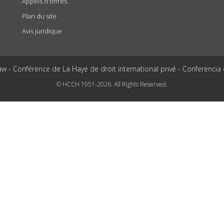
Appels d'offres
Plan du site
Avis juridique
aw - Conférence de La Haye de droit international privé - Conferencia
© HCCH 1951-2026. All Rights Reserved.