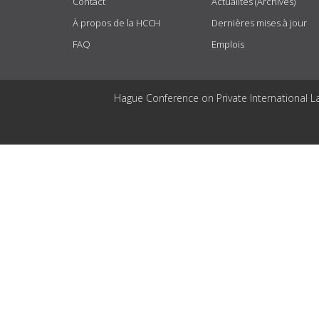
Contact
Actualités (Archives)
À propos de la HCCH
Dernières mises à jour
FAQ
Emplois
Hague Conference on Private International L