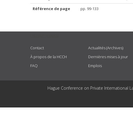
Référence de page
pp. 99-133
USEFUL LINKS
Contact
Actualités (Archives)
À propos de la HCCH
Dernières mises à jour
FAQ
Emplois
Hague Conference on Private International L