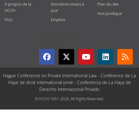
À propos de la
Dernières mises à
Plan du site
HCCH
jour
Avis juridique
FAQ
Emplois
GET CONNECTED
Hague Conference on Private International Law - Conférence de La
Haye de droit international privé - Conferencia de La Haya de
Derecho Internacional Privado
© HCCH 1951-2026. All Rights Reserved.