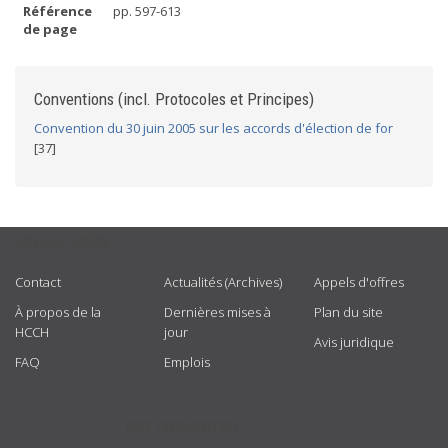
Référence
pp. 597-613
de page
Conventions (incl. Protocoles et Principes)
Convention du 30 juin 2005 sur les accords d'élection de for
[37]
USEFUL LINKS
Contact
Actualités (Archives)
Appels d'offres
À propos de la
Dernières mises à
Plan du site
HCCH
jour
Avis juridique
FAQ
Emplois
GET CONNECTED