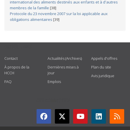
international des aliments destinés aux enfants et à d'autres
membres de la famille
[38]
Protocole du 23 novembre 2007 sur la loi applicable aux
obligations alimentaires
[39]
USEFUL LINKS
Contact
Actualités (Archives)
Appels d'offres
À propos de la
Dernières mises à
Plan du site
HCCH
jour
Avis juridique
FAQ
Emplois
GET CONNECTED