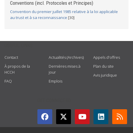
Conventions (incl. Protocoles et Principes)
Convention du premier juillet 1985 relative à la loi applicable
au trust et à sa reconnaissance
[30]
USEFUL LINKS
Contact
Actualités (Archives)
Appels d'offres
À propos de la
Dernières mises à
Plan du site
HCCH
jour
Avis juridique
FAQ
Emplois
GET CONNECTED