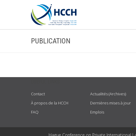
PUBLICATION
USEFUL LINKS
Contact
Actualités (Archives)
À propos de la HCCH
Dernières mises à jour
FAQ
Emplois
Hague Conference on Private International L