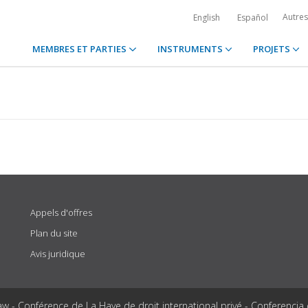
Autre
English
Español
MEMBRES ET PARTIES
INSTRUMENTS
PROJETS
Appels d'offres
Plan du site
Avis juridique
aw - Conférence de La Haye de droit international privé - Conferencia