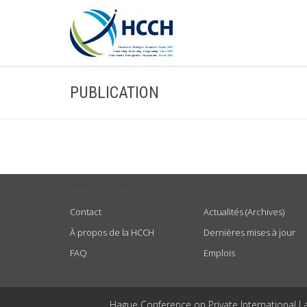
PUBLICATION
USEFUL LINKS
Contact
Actualités (Archives)
À propos de la HCCH
Dernières mises à jour
FAQ
Emplois
Hague Conference on Private International L