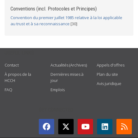
Conventions (incl. Protocoles et Principes)
Convention du premier juillet 1985 relative à la loi applicable
au trust et à sa reconnaissance
[30]
USEFUL LINKS
Contact
Actualités (Archives)
Appels d'offres
À propos de la
Dernières mises à
Plan du site
HCCH
jour
Avis juridique
FAQ
Emplois
GET CONNECTED