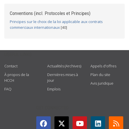
Conventions (incl. Protocoles et Principes)
Principes sur le choix de la loi applicable aux contrats
commerciaux internationaux
[40]
USEFUL LINKS
Contact
Actualités (Archives)
Appels d'offres
À propos de la
Dernières mises à
Plan du site
HCCH
jour
Avis juridique
FAQ
Emplois
GET CONNECTED