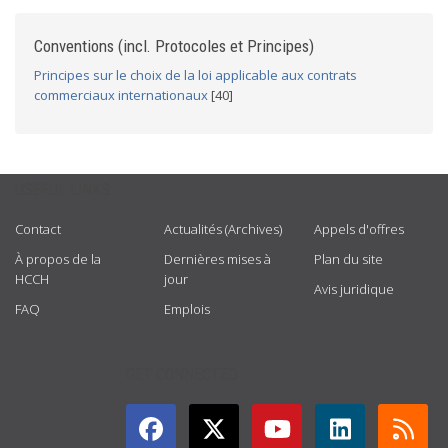
Conventions (incl. Protocoles et Principes)
Principes sur le choix de la loi applicable aux contrats
commerciaux internationaux
[40]
USEFUL LINKS
Contact
Actualités (Archives)
Appels d'offres
À propos de la
Dernières mises à
Plan du site
HCCH
jour
Avis juridique
FAQ
Emplois
GET CONNECTED