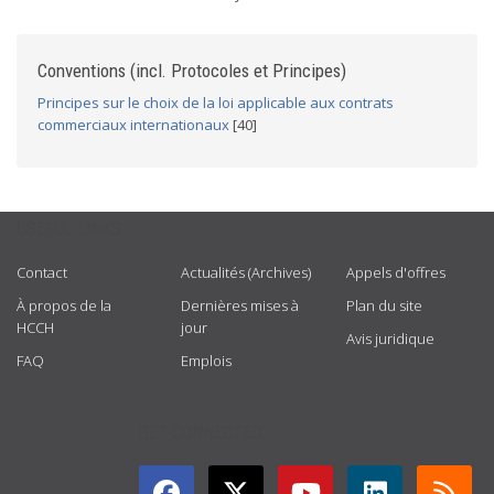
Conventions (incl. Protocoles et Principes)
Principes sur le choix de la loi applicable aux contrats
commerciaux internationaux
[40]
USEFUL LINKS
Contact
Actualités (Archives)
Appels d'offres
À propos de la
Dernières mises à
Plan du site
HCCH
jour
Avis juridique
FAQ
Emplois
GET CONNECTED