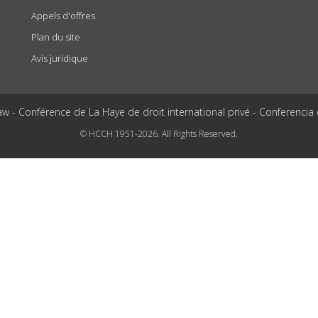
Appels d'offres
Plan du site
Avis juridique
aw - Conférence de La Haye de droit international privé - Conferencia
© HCCH 1951-2026. All Rights Reserved.