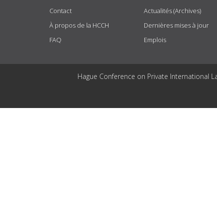
Contact
Actualités (Archives)
À propos de la HCCH
Dernières mises à jour
FAQ
Emplois
Hague Conference on Private International L