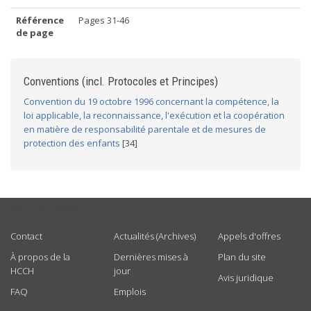
Référence
Pages 31-46
de page
Conventions (incl. Protocoles et Principes)
Convention du 19 octobre 1996 concernant la compétence, la
loi applicable, la reconnaissance, l'exécution et la coopération
en matière de responsabilité parentale et de mesures de
protection des enfants
[34]
USEFUL LINKS
Contact
Actualités (Archives)
Appels d'offres
À propos de la
Dernières mises à
Plan du site
HCCH
jour
Avis juridique
FAQ
Emplois