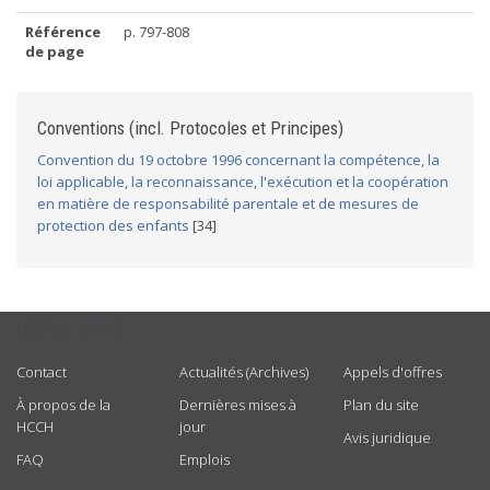
Référence
p. 797-808
de page
Conventions (incl. Protocoles et Principes)
Convention du 19 octobre 1996 concernant la compétence, la
loi applicable, la reconnaissance, l'exécution et la coopération
en matière de responsabilité parentale et de mesures de
protection des enfants
[34]
USEFUL LINKS
Contact
Actualités (Archives)
Appels d'offres
À propos de la
Dernières mises à
Plan du site
HCCH
jour
Avis juridique
FAQ
Emplois