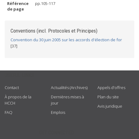
Référence
pp.105-117
de page
Conventions (incl. Protocoles et Principes)
Convention du 30 juin 2005 sur les accords d'élection de for
[37]
USEFUL LINKS
Contact
Actualités (Archives)
Appels d'offres
À propos de la
Dernières mises à
Plan du site
HCCH
jour
Avis juridique
FAQ
Emplois
GET CONNECTED