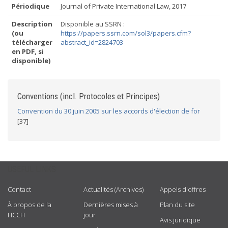
Périodique
Journal of Private International Law, 2017
Description
Disponible au SSRN :
(ou
https://papers.ssrn.com/sol3/papers.cfm?
télécharger
abstract_id=2824703
en PDF, si
disponible)
Conventions (incl. Protocoles et Principes)
Convention du 30 juin 2005 sur les accords d'élection de for
[37]
USEFUL LINKS
Contact
Actualités (Archives)
Appels d'offres
À propos de la
Dernières mises à
Plan du site
HCCH
jour
Avis juridique