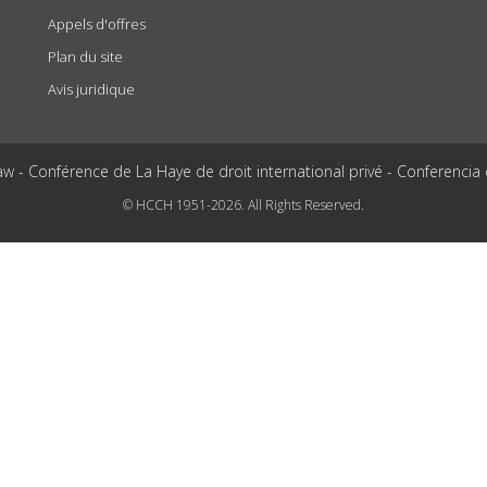
Appels d'offres
Plan du site
Avis juridique
aw - Conférence de La Haye de droit international privé - Conferencia
© HCCH 1951-2026. All Rights Reserved.