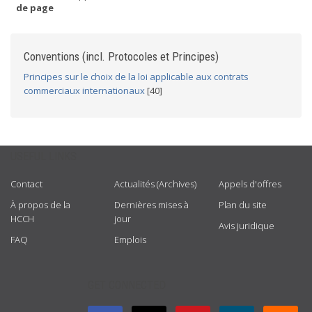
de page
Conventions (incl. Protocoles et Principes)
Principes sur le choix de la loi applicable aux contrats
commerciaux internationaux
[40]
USEFUL LINKS
Contact
Actualités (Archives)
Appels d'offres
À propos de la
Dernières mises à
Plan du site
HCCH
jour
Avis juridique
FAQ
Emplois
GET CONNECTED