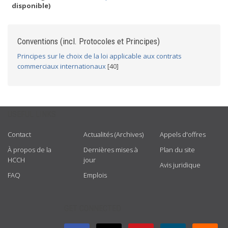
disponible)
Conventions (incl. Protocoles et Principes)
Principes sur le choix de la loi applicable aux contrats
commerciaux internationaux
[40]
USEFUL LINKS
Contact
Actualités (Archives)
Appels d'offres
À propos de la
Dernières mises à
Plan du site
HCCH
jour
Avis juridique
FAQ
Emplois
GET CONNECTED