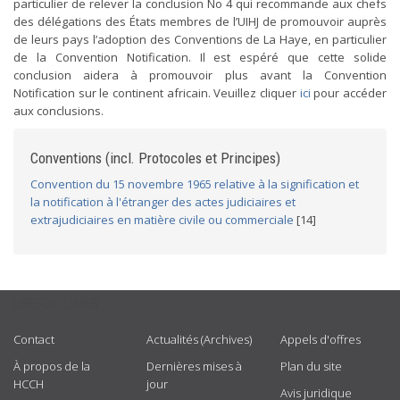
particulier de relever la conclusion No 4 qui recommande aux chefs
des délégations des États membres de l’UIHJ de promouvoir auprès
de leurs pays l’adoption des Conventions de La Haye, en particulier
de la Convention Notification. Il est espéré que cette solide
conclusion aidera à promouvoir plus avant la Convention
Notification sur le continent africain. Veuillez cliquer
ici
pour accéder
aux conclusions.
Conventions (incl. Protocoles et Principes)
Convention du 15 novembre 1965 relative à la signification et
la notification à l'étranger des actes judiciaires et
extrajudiciaires en matière civile ou commerciale
[14]
USEFUL LINKS
Contact
Actualités (Archives)
Appels d'offres
À propos de la
Dernières mises à
Plan du site
HCCH
jour
Avis juridique