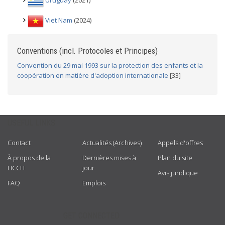
Uruguay
(2021)
Viet Nam
(2024)
Conventions (incl. Protocoles et Principes)
Convention du 29 mai 1993 sur la protection des enfants et la
coopération en matière d'adoption internationale
[33]
USEFUL LINKS
Contact
Actualités (Archives)
Appels d'offres
À propos de la
Dernières mises à
Plan du site
HCCH
jour
Avis juridique
FAQ
Emplois
GET CONNECTED