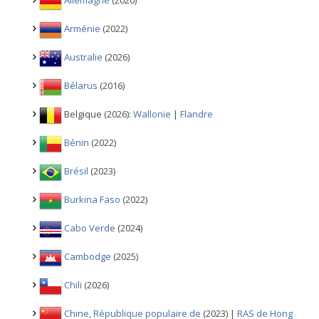
Allemagne
(2020)
Arménie
(2022)
Australie
(2026)
Bélarus
(2016)
Belgique (2026):
Wallonie
|
Flandre
Bénin
(2022)
Brésil
(2023)
Burkina Faso
(2022)
Cabo Verde
(2024)
Cambodge
(2025)
Chili
(2026)
Chine, République populaire de
(2023) |
RAS de Hong