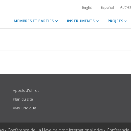
Autre
English
Español
MEMBRES ET PARTIES
INSTRUMENTS
PROJETS
Appels d'offres
Plan du site
Avis juridique
aw - Conférence de La Haye de droit international privé - Conferencia