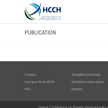
PUBLICATION
USEFUL LINKS
Contact
Actualités (Archives)
À propos de la HCCH
Dernières mises à jour
FAQ
Emplois
Hague Conference on Private International L