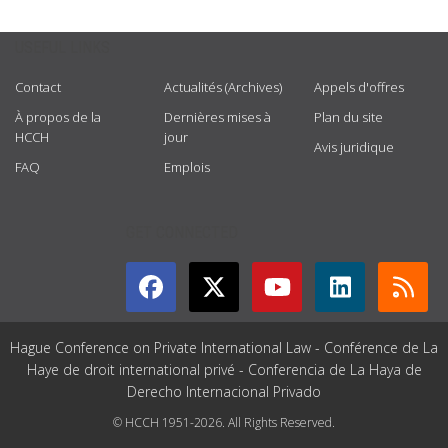
USEFUL LINKS
Contact
Actualités (Archives)
Appels d'offres
À propos de la
Dernières mises à
Plan du site
HCCH
jour
Avis juridique
FAQ
Emplois
GET CONNECTED
Hague Conference on Private International Law - Conférence de La
Haye de droit international privé - Conferencia de La Haya de
Derecho Internacional Privado
© HCCH 1951-2026. All Rights Reserved.